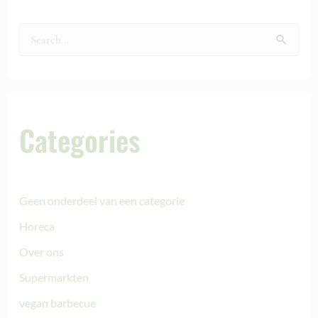
Z
o
e
k
Categories
n
a
a
Geen onderdeel van een categorie
r
:
Horeca
Over ons
Supermarkten
vegan barbecue