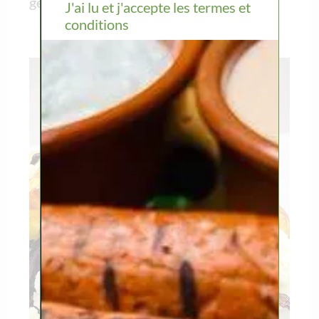
gebraad. Ja, we denken echt aan alles!
J'ai lu et j'accepte les termes et
conditions