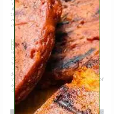
met groenten en sauzen. Het idee is dat je
als gezin samenkomt en je vlees rond de
tafel bakt. Het is erg leuk en je kunt veel
verschillende dingen proberen, want ze
zijn klein.
HOE MAAK JE JE EIGEN
GOURMET
Het is heel eenvoudig om je eigen vegan
kerstgourmet te maken: het enige wat je
hoeft te doen is
Vegan Butcher ‘vlees’
kopen
en het kleiner snijden zodat het in
de gourmetset past. Dus maak je eigen
mini-worstjes
,
mini-ribbetjes
,
mini-steak
of
ga creatief aan de slag met vegan
kiphapjes
.