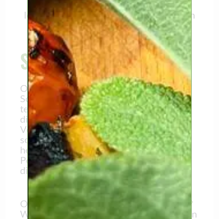
De Vegan Butcher kaasfondue is het
lekkerst met worstjes, brood en groenten
om in de kaas te dippen.
Say cheese
Of beter: zeg “vegan cheese”!
Sommige mensen zijn dol op kaas, en
terecht. Maar we hebben liever geen
dierenleed, dus gaan we voor vegan kaas.
Voor de feestdagen doen we er nog een
schepje bovenop en maken we een
heerlijke
kaasfondue met witte wijn
.
Perfect om vegan worstjes en brood in te
dippen.
Of wat dacht je van
vegan kaaskroketten?
We moeten je waarschuwen: mensen gaan