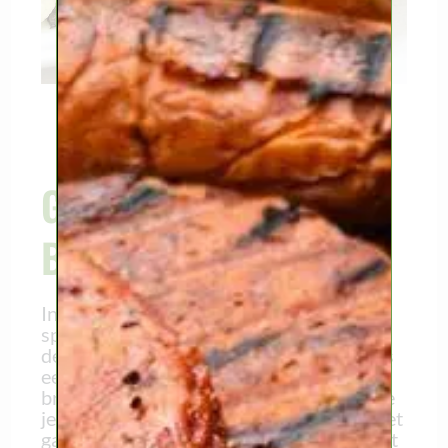
Kleurrijke geroosterde groenten, klaar
voor gebruik.
Gourmetten, een
Belgische traditie.
In veel Belgische huishoudens is er een
specifieke traditie om gourmetstellen op
de kersttafel te zetten. Een gourmetstel is
een kleine installatie met alcohol als
brandstof, en een klein pannetje waarin je
je vegan vlees naar keuze kunt bakken. Het
gaat meestal gepaard met een koud buffet