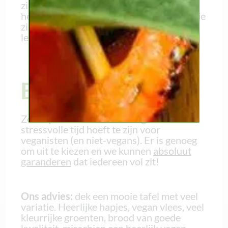
zich erop storten, zo lekker zijn ze. Ze zijn
het lekkerst als je ze bakt, zodat het korstje
zich kan ontwikkelen en de binnenkant
lekker smeuïg wordt.
Een laatste advies
Zo zie je maar dat Kerstmis geen
stressvolle tijd hoeft te zijn voor
veganisten (en niet-vegans). Er is genoeg
om uit te kiezen en we kunnen
absoluut
garanderen
dat iedereen vol zit!
Ons advies:
dek een mooie tafel met veel
variatie. Heerlijke hapjes, vegan vlees, veel
kleurrijke groenten, brood van goede
kwaliteit, misschien een heerlijk vegan