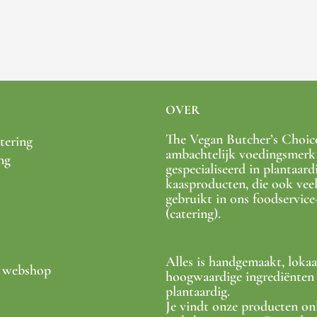
OVER
The Vegan Butcher’s Choice
tering
ambachtelijk voedingsmerk
ng
gespecialiseerd in plantaard
kaasproducten, die ook vee
gebruikt in ons foodservic
(catering).
Alles is handgemaakt, lokaa
e webshop
hoogwaardige ingrediënten 
plantaardig.
Je vindt onze producten on