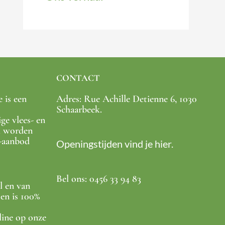
CONTACT
 is een
Adres: Rue Achille Detienne 6, 1030
Schaarbeek.
ige vlees- en
l worden
e-aanbod
Openingstijden vind je hier.
Bel ons: 0456 33 94 83
l en van
en is 100%
line op onze