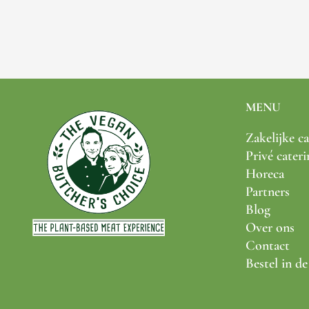
MENU
Zakelijke ca
Privé cateri
Horeca
Partners
Blog
Over ons
Contact
Bestel in d