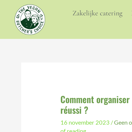
Ga
naar
Zakelijke catering
de
inhoud
Comment organiser u
réussi ?
16 november 2023
/
Geen o
of reading