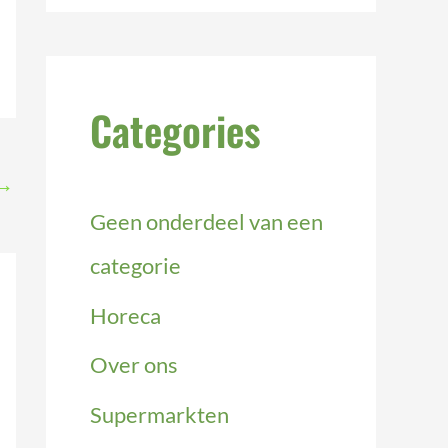
e
k
Categories
n
a
→
a
Geen onderdeel van een
r
categorie
:
Horeca
Over ons
Supermarkten